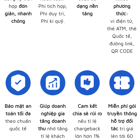
hợp
đơn
Phí tích hợp,
dạng nền
phương
giản, nhanh
Phí duy trì,
tảng
thức:
chóng
Phí kí quỹ.
ví điện tử,
thẻ ATM, thẻ
Quốc tế,
đường link,
QR CODE
Bảo mật an
Giúp doanh
Cam kết
Miễn phí gói
toàn tối đa
nghiệp gia
chia sẻ rủi ro
truyền thông
theo chuẩn
tăng doanh
nếu tỉ lệ
hỗ trợ đối
quốc tế
thu
nhờ tăng
chargeback
tác
trị giá
tỉ lệ khách
lớn hơn 1%
lên tới 60