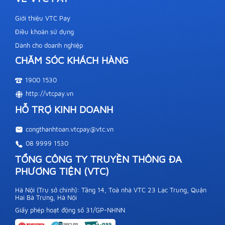
Giới thiệu VTC Pay
Điều khoản sử dụng
Dành cho doanh nghiệp
CHĂM SÓC KHÁCH HÀNG
1900 1530
http://vtcpay.vn
HỖ TRỢ KINH DOANH
congthanhtoan.vtcpay@vtc.vn
08 9999 1530
TỔNG CÔNG TY TRUYỀN THÔNG ĐA
PHƯƠNG TIỆN (VTC)
Hà Nội (Trụ sở chính): Tầng 14, Toà nhà VTC 23 Lạc Trung, Quận
Hai Bà Trưng, Hà Nội
Giấy phép hoạt động số 31/GP-NHNN