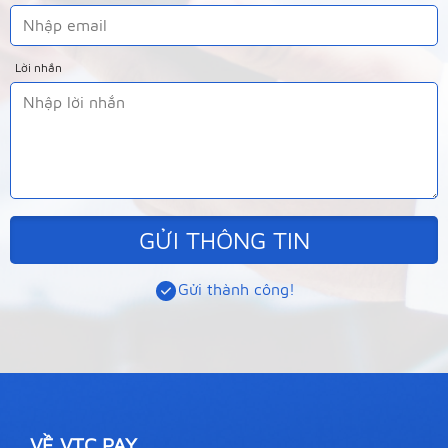
Lời nhắn
GỬI THÔNG TIN
Gửi thành công!
VỀ VTC PAY