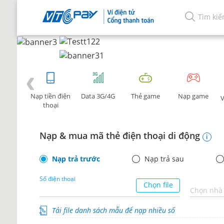
Nạp tiền điện
Data 3G/4G
Thẻ game
Nạp game
V
thoại
Nạp & mua mã thẻ điện thoại di động
i
Nạp trả trước
Nạp trả sau
Số điện thoại
Chọn file
Chọn nhà
Tải file danh sách mẫu để nạp nhiều số