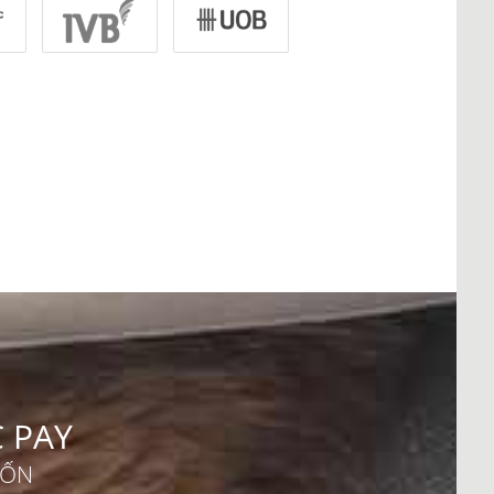
C PAY
UỐN