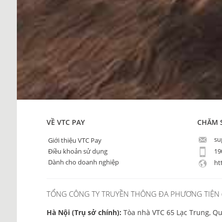
VỀ VTC PAY
CHĂM 
su
Giới thiệu VTC Pay
19
Điều khoản sử dụng
Dành cho doanh nghiệp
htt
TỔNG CÔNG TY TRUYỀN THÔNG ĐA PHƯƠNG TIỆN (
Hà Nội (Trụ sở chính):
Tòa nhà VTC 65 Lạc Trung, Qu