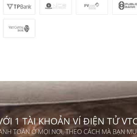
VỚI 1 TÀI KHOẢN VÍ ĐIỆN TỬ VT
ANH TOÁN Ở MỌI NƠI, THEO CÁCH MÀ BẠN M