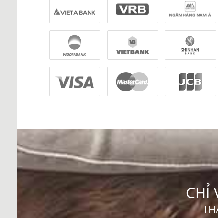
CHỈ 
TH