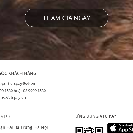
THAM GIA NGAY
SÓC KHÁCH HÀNG
pport.vtcpay@vtc.vn
00 1530 hoặc 08.9999.1530
ps://vtcpay.vn
VTC)
ỨNG DỤNG VTC PAY
ận Hai Bà Trưng, Hà Nội